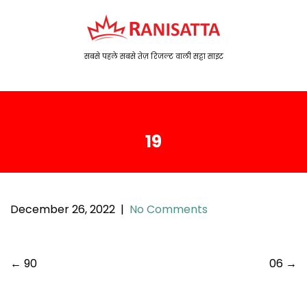
S
k
i
p
सबसे पहले सबसे तेज़ रिजल्ट वाली सट्टा साइट
t
o
c
o
19
n
t
e
n
t
December 26, 2022
|
No Comments
P
←
90
06
→
o