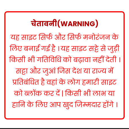
s
t
n
चेतावनी(WARNING)
a
यह साइट सिर्फ और सिर्फ मनोरंजन के
v
i
लिए बनाई गई है । यह साइट सट्टे से जुड़ी
g
किसी भी गतिविधि को बढ़ावा नहीं देती ।
a
सट्टा और जुआं जिस देश या राज्य में
t
प्रतिबंधित है वहां के लोग हमारी साइट
i
को ब्लॉक कर दें | किसी भी लाभ या
o
हानि के लिए आप खुद जिम्मदार होंगे ।
n