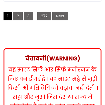
P
1
2
3
…
272
Next
o
s
t
s
n
a
v
चेतावनी(WARNING)
i
g
यह साइट सिर्फ और सिर्फ मनोरंजन के
a
t
लिए बनाई गई है । यह साइट सट्टे से जुड़ी
i
किसी भी गतिविधि को बढ़ावा नहीं देती ।
o
n
सट्टा और जुआं जिस देश या राज्य में