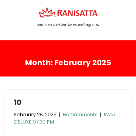
S
k
i
p
सबसे पहले सबसे तेज़ रिजल्ट वाली सट्टा साइट
t
o
c
o
Month:
February 2025
n
t
e
n
t
10
February 28, 2025
|
No Comments
|
RANI
DELUXE 07:30 PM