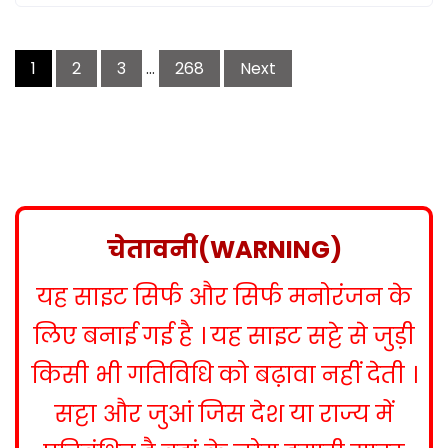
P
1
2
3
…
268
Next
o
s
t
s
n
a
v
चेतावनी(WARNING)
i
g
यह साइट सिर्फ और सिर्फ मनोरंजन के
a
t
लिए बनाई गई है । यह साइट सट्टे से जुड़ी
i
किसी भी गतिविधि को बढ़ावा नहीं देती ।
o
n
सट्टा और जुआं जिस देश या राज्य में