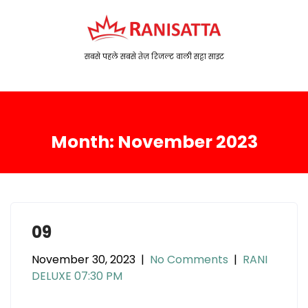
S
k
i
p
सबसे पहले सबसे तेज़ रिजल्ट वाली सट्टा साइट
t
o
c
o
Month:
November 2023
n
t
e
n
t
09
November 30, 2023
|
No Comments
|
RANI
DELUXE 07:30 PM