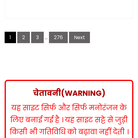
P
1
2
3
…
276
Next
o
s
t
s
n
a
v
चेतावनी(WARNING)
i
g
यह साइट सिर्फ और सिर्फ मनोरंजन के
a
t
लिए बनाई गई है । यह साइट सट्टे से जुड़ी
i
किसी भी गतिविधि को बढ़ावा नहीं देती ।
o