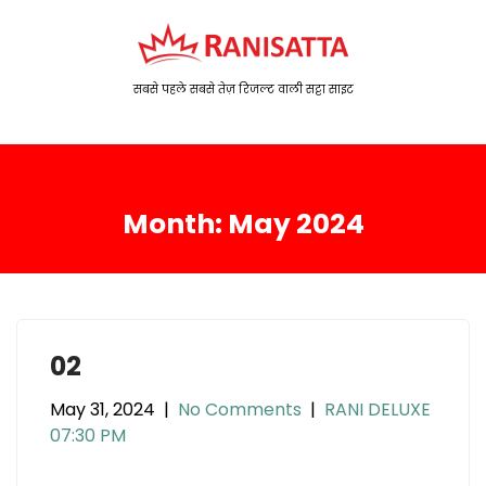
S
k
i
p
सबसे पहले सबसे तेज़ रिजल्ट वाली सट्टा साइट
t
o
c
o
Month:
May 2024
n
t
e
n
t
02
May 31, 2024
|
No Comments
|
RANI DELUXE
07:30 PM