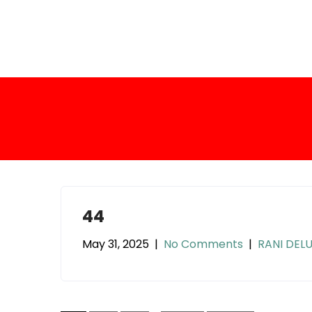
S
k
i
p
t
o
c
o
n
t
e
n
t
44
May 31, 2025
|
No Comments
|
RANI DELU
P