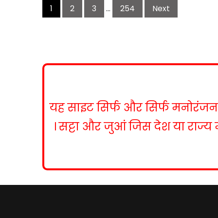
1
2
3
…
254
Next
o
s
t
s
n
a
v
i
यह साइट सिर्फ और सिर्फ मनोरंजन के
g
a
। सट्टा और जुआं जिस देश या राज्य 
t
i
o
n