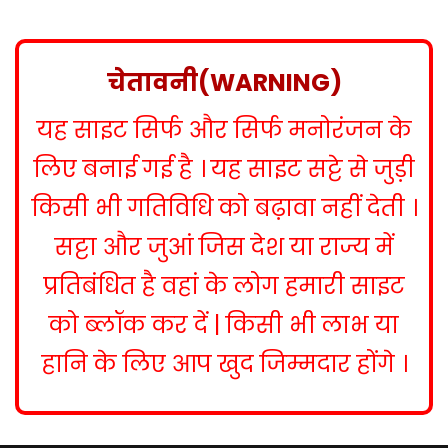
s
t
n
चेतावनी(WARNING)
a
यह साइट सिर्फ और सिर्फ मनोरंजन के
v
i
लिए बनाई गई है । यह साइट सट्टे से जुड़ी
g
किसी भी गतिविधि को बढ़ावा नहीं देती ।
a
सट्टा और जुआं जिस देश या राज्य में
t
प्रतिबंधित है वहां के लोग हमारी साइट
i
को ब्लॉक कर दें | किसी भी लाभ या
o
हानि के लिए आप खुद जिम्मदार होंगे ।
n