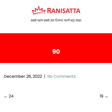
S
k
i
p
सबसे पहले सबसे तेज़ रिजल्ट वाली सट्टा साइट
t
o
c
o
90
n
t
e
n
t
December 26, 2022
|
No Comments
P
←
24
19
→
o