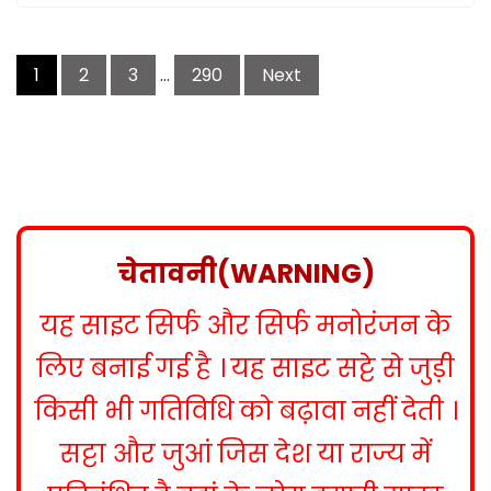
P
1
2
3
…
290
Next
o
s
t
s
n
a
v
चेतावनी(WARNING)
i
g
यह साइट सिर्फ और सिर्फ मनोरंजन के
a
t
लिए बनाई गई है । यह साइट सट्टे से जुड़ी
i
किसी भी गतिविधि को बढ़ावा नहीं देती ।
o
n
सट्टा और जुआं जिस देश या राज्य में