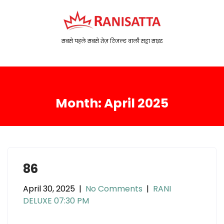
S
k
i
p
सबसे पहले सबसे तेज़ रिजल्ट वाली सट्टा साइट
t
o
c
o
Month:
April 2025
n
t
e
n
t
86
April 30, 2025
|
No Comments
|
RANI
DELUXE 07:30 PM