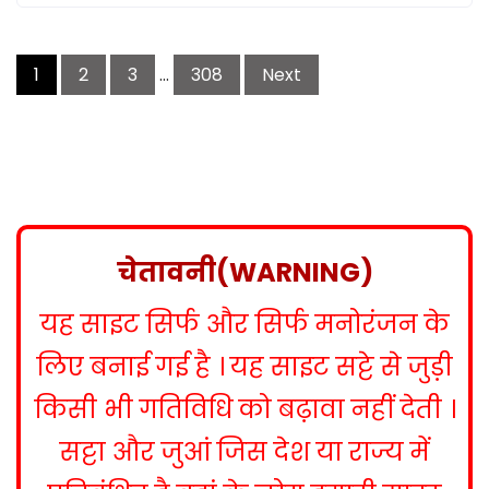
P
1
2
3
…
308
Next
o
s
t
s
n
a
v
चेतावनी(WARNING)
i
g
यह साइट सिर्फ और सिर्फ मनोरंजन के
a
t
लिए बनाई गई है । यह साइट सट्टे से जुड़ी
i
किसी भी गतिविधि को बढ़ावा नहीं देती ।
o
n
सट्टा और जुआं जिस देश या राज्य में