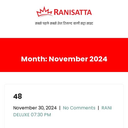
S
k
i
p
सबसे पहले सबसे तेज़ रिजल्ट वाली सट्टा साइट
t
o
c
o
Month:
November 2024
n
t
e
n
t
48
November 30, 2024
|
No Comments
|
RANI
DELUXE 07:30 PM