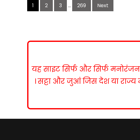
1
2
3
…
269
Next
o
s
t
s
n
a
v
i
यह साइट सिर्फ और सिर्फ मनोरंजन के
g
a
। सट्टा और जुआं जिस देश या राज्य 
t
i
o
n