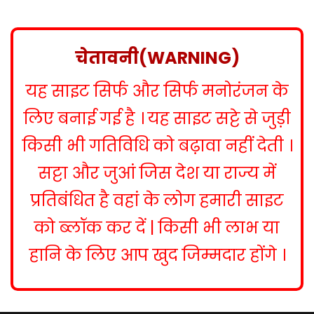
s
t
n
चेतावनी(WARNING)
a
यह साइट सिर्फ और सिर्फ मनोरंजन के
v
i
लिए बनाई गई है । यह साइट सट्टे से जुड़ी
g
किसी भी गतिविधि को बढ़ावा नहीं देती ।
a
सट्टा और जुआं जिस देश या राज्य में
t
प्रतिबंधित है वहां के लोग हमारी साइट
i
को ब्लॉक कर दें | किसी भी लाभ या
o
हानि के लिए आप खुद जिम्मदार होंगे ।
n