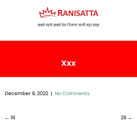
S
k
i
p
सबसे पहले सबसे तेज़ रिजल्ट वाली सट्टा साइट
t
o
c
o
Xxx
n
t
e
n
t
December 9, 2022
|
No Comments
P
←
16
29
→
o