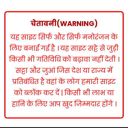
s
t
n
चेतावनी(WARNING)
a
यह साइट सिर्फ और सिर्फ मनोरंजन के
v
i
लिए बनाई गई है । यह साइट सट्टे से जुड़ी
g
किसी भी गतिविधि को बढ़ावा नहीं देती ।
a
सट्टा और जुआं जिस देश या राज्य में
t
प्रतिबंधित है वहां के लोग हमारी साइट
i
को ब्लॉक कर दें | किसी भी लाभ या
o
हानि के लिए आप खुद जिम्मदार होंगे ।
n