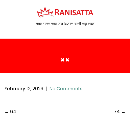
S
k
i
p
सबसे पहले सबसे तेज़ रिजल्ट वाली सट्टा साइट
t
o
c
o
××
n
t
e
n
t
February 12, 2023
|
No Comments
P
←
64
74
→
o