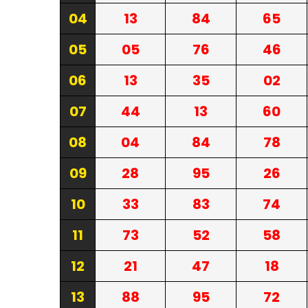
04
13
84
65
05
05
76
46
06
13
35
02
07
44
13
60
08
04
84
78
09
28
95
26
10
33
83
74
11
73
52
58
12
21
47
18
13
88
95
72