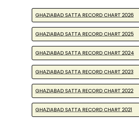
GHAZIABAD SATTA RECORD CHART 2026
GHAZIABAD SATTA RECORD CHART 2025
GHAZIABAD SATTA RECORD CHART 2024
GHAZIABAD SATTA RECORD CHART 2023
GHAZIABAD SATTA RECORD CHART 2022
GHAZIABAD SATTA RECORD CHART 2021