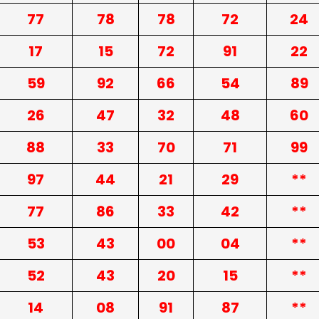
77
78
78
72
24
17
15
72
91
22
59
92
66
54
89
26
47
32
48
60
88
33
70
71
99
97
44
21
29
**
77
86
33
42
**
53
43
00
04
**
52
43
20
15
**
14
08
91
87
**