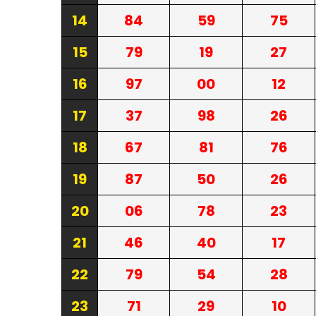
14
84
59
75
15
79
19
27
16
97
00
12
17
37
98
26
18
67
81
76
19
87
50
26
20
06
78
23
21
46
40
17
22
79
54
28
23
71
29
10