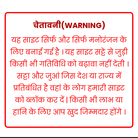
s
t
n
चेतावनी(WARNING)
a
यह साइट सिर्फ और सिर्फ मनोरंजन के
v
i
लिए बनाई गई है । यह साइट सट्टे से जुड़ी
g
किसी भी गतिविधि को बढ़ावा नहीं देती ।
a
सट्टा और जुआं जिस देश या राज्य में
t
प्रतिबंधित है वहां के लोग हमारी साइट
i
को ब्लॉक कर दें | किसी भी लाभ या
o
हानि के लिए आप खुद जिम्मदार होंगे ।
n