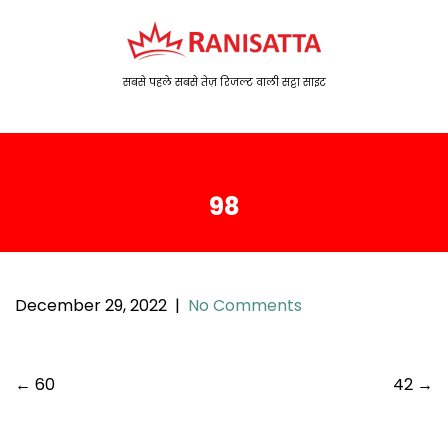
S
k
i
p
सबसे पहले सबसे तेज़ रिजल्ट वाली सट्टा साइट
t
o
c
o
98
n
t
e
n
t
December 29, 2022
|
No Comments
P
←
60
42
→
o