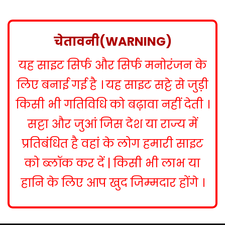
s
t
n
चेतावनी(WARNING)
a
यह साइट सिर्फ और सिर्फ मनोरंजन के
v
i
लिए बनाई गई है । यह साइट सट्टे से जुड़ी
g
किसी भी गतिविधि को बढ़ावा नहीं देती ।
a
सट्टा और जुआं जिस देश या राज्य में
t
प्रतिबंधित है वहां के लोग हमारी साइट
i
को ब्लॉक कर दें | किसी भी लाभ या
o
हानि के लिए आप खुद जिम्मदार होंगे ।
n