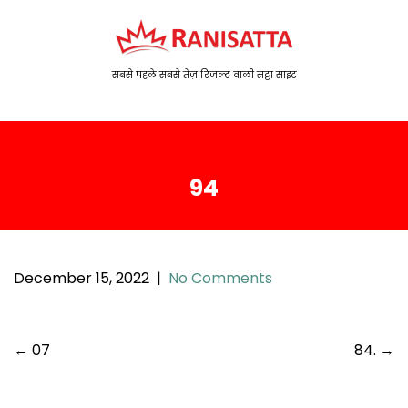
S
k
i
p
सबसे पहले सबसे तेज़ रिजल्ट वाली सट्टा साइट
t
o
c
o
94
n
t
e
n
t
December 15, 2022
|
No Comments
P
←
07
84.
→
o