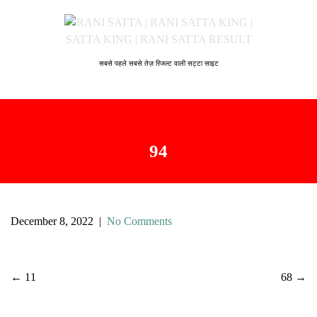
S
k
i
p
सबसे पहले सबसे तेज़ रिजल्ट वाली सट्टा साइट
t
o
c
o
n
94
t
e
n
t
December 8, 2022
|
No Comments
P
←
11
68
→
o