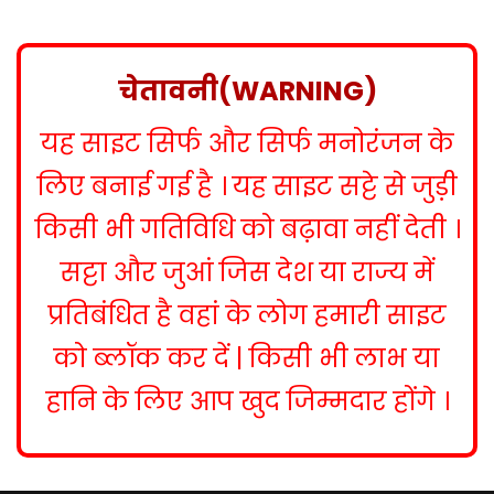
s
t
n
चेतावनी(WARNING)
a
यह साइट सिर्फ और सिर्फ मनोरंजन के
v
i
लिए बनाई गई है । यह साइट सट्टे से जुड़ी
g
किसी भी गतिविधि को बढ़ावा नहीं देती ।
a
सट्टा और जुआं जिस देश या राज्य में
t
प्रतिबंधित है वहां के लोग हमारी साइट
i
को ब्लॉक कर दें | किसी भी लाभ या
o
हानि के लिए आप खुद जिम्मदार होंगे ।
n