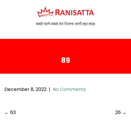
S
k
i
p
सबसे पहले सबसे तेज़ रिजल्ट वाली सट्टा साइट
t
o
c
o
89
n
t
e
n
t
December 8, 2022
|
No Comments
P
←
63
26
→
o