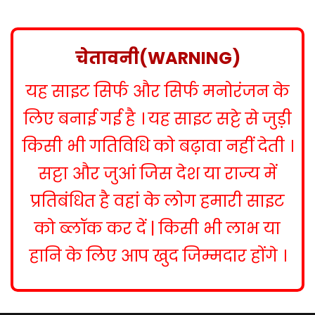
s
t
n
चेतावनी(WARNING)
a
यह साइट सिर्फ और सिर्फ मनोरंजन के
v
i
लिए बनाई गई है । यह साइट सट्टे से जुड़ी
g
किसी भी गतिविधि को बढ़ावा नहीं देती ।
a
सट्टा और जुआं जिस देश या राज्य में
t
प्रतिबंधित है वहां के लोग हमारी साइट
i
को ब्लॉक कर दें | किसी भी लाभ या
o
हानि के लिए आप खुद जिम्मदार होंगे ।
n