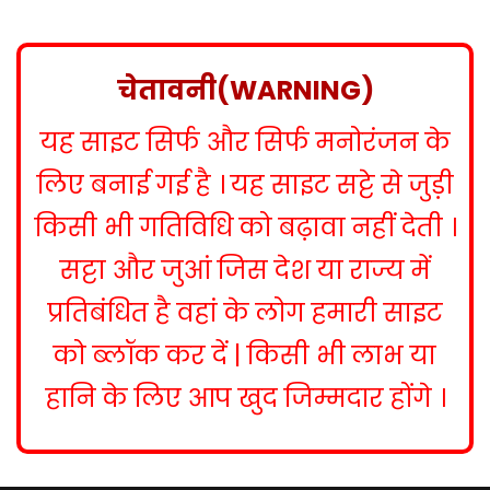
s
t
n
चेतावनी(WARNING)
a
यह साइट सिर्फ और सिर्फ मनोरंजन के
v
i
लिए बनाई गई है । यह साइट सट्टे से जुड़ी
g
किसी भी गतिविधि को बढ़ावा नहीं देती ।
a
सट्टा और जुआं जिस देश या राज्य में
t
प्रतिबंधित है वहां के लोग हमारी साइट
i
को ब्लॉक कर दें | किसी भी लाभ या
o
हानि के लिए आप खुद जिम्मदार होंगे ।
n