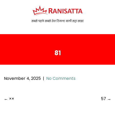
S
k
i
p
सबसे पहले सबसे तेज़ रिजल्ट वाली सट्टा साइट
t
o
c
o
81
n
t
e
n
t
November 4, 2025
|
No Comments
P
←
××
57
→
o