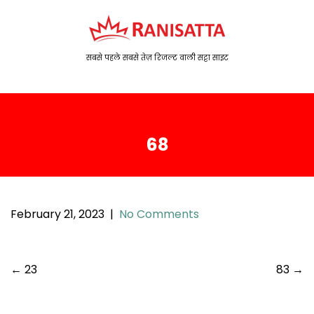
S
k
i
p
सबसे पहले सबसे तेज़ रिजल्ट वाली सट्टा साइट
t
o
c
o
68
n
t
e
n
t
February 21, 2023
|
No Comments
P
←
23
83
→
o