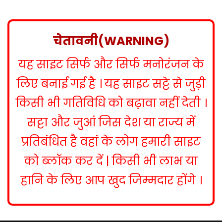
s
t
n
चेतावनी(WARNING)
a
यह साइट सिर्फ और सिर्फ मनोरंजन के
v
i
लिए बनाई गई है । यह साइट सट्टे से जुड़ी
g
किसी भी गतिविधि को बढ़ावा नहीं देती ।
a
सट्टा और जुआं जिस देश या राज्य में
t
प्रतिबंधित है वहां के लोग हमारी साइट
i
को ब्लॉक कर दें | किसी भी लाभ या
o
हानि के लिए आप खुद जिम्मदार होंगे ।
n