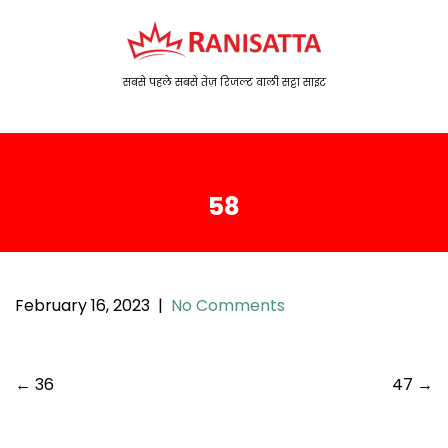
S
k
i
p
सबसे पहले सबसे तेज़ रिजल्ट वाली सट्टा साइट
t
o
c
o
58
n
t
e
n
t
February 16, 2023
|
No Comments
P
←
36
47
→
o