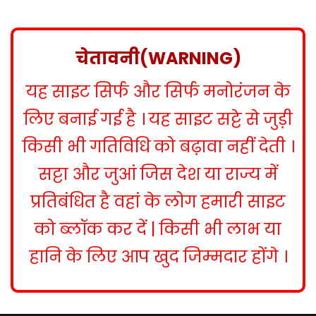
s
t
n
चेतावनी(WARNING)
a
यह साइट सिर्फ और सिर्फ मनोरंजन के
v
i
लिए बनाई गई है । यह साइट सट्टे से जुड़ी
g
किसी भी गतिविधि को बढ़ावा नहीं देती ।
a
सट्टा और जुआं जिस देश या राज्य में
t
प्रतिबंधित है वहां के लोग हमारी साइट
i
को ब्लॉक कर दें | किसी भी लाभ या
o
हानि के लिए आप खुद जिम्मदार होंगे ।
n