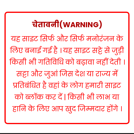
s
t
n
चेतावनी(WARNING)
a
यह साइट सिर्फ और सिर्फ मनोरंजन के
v
i
लिए बनाई गई है । यह साइट सट्टे से जुड़ी
g
किसी भी गतिविधि को बढ़ावा नहीं देती ।
a
सट्टा और जुआं जिस देश या राज्य में
t
प्रतिबंधित है वहां के लोग हमारी साइट
i
को ब्लॉक कर दें | किसी भी लाभ या
o
हानि के लिए आप खुद जिम्मदार होंगे ।
n