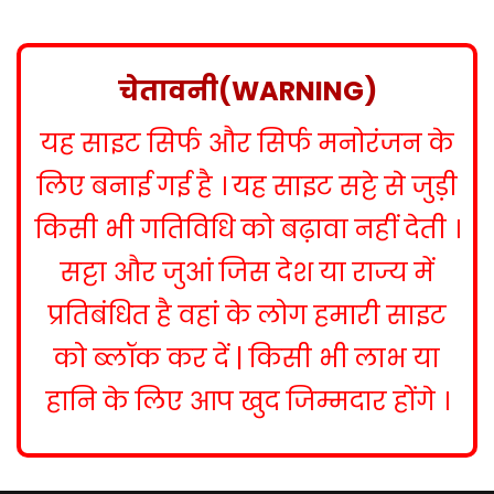
s
t
n
चेतावनी(WARNING)
a
यह साइट सिर्फ और सिर्फ मनोरंजन के
v
i
लिए बनाई गई है । यह साइट सट्टे से जुड़ी
g
किसी भी गतिविधि को बढ़ावा नहीं देती ।
a
सट्टा और जुआं जिस देश या राज्य में
t
प्रतिबंधित है वहां के लोग हमारी साइट
i
को ब्लॉक कर दें | किसी भी लाभ या
o
हानि के लिए आप खुद जिम्मदार होंगे ।
n