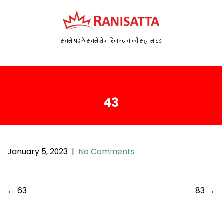
S
k
i
p
सबसे पहले सबसे तेज़ रिजल्ट वाली सट्टा साइट
t
o
c
o
43
n
t
e
n
t
January 5, 2023
|
No Comments
P
←
63
83
→
o