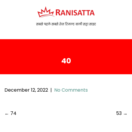
S
k
i
p
सबसे पहले सबसे तेज़ रिजल्ट वाली सट्टा साइट
t
o
c
o
40
n
t
e
n
t
December 12, 2022
|
No Comments
P
←
74
53
→
o