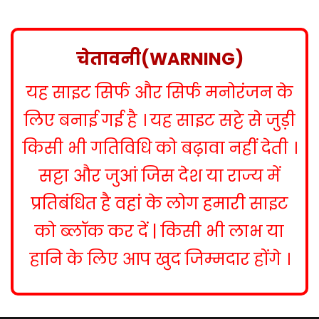
s
t
n
चेतावनी(WARNING)
a
यह साइट सिर्फ और सिर्फ मनोरंजन के
v
i
लिए बनाई गई है । यह साइट सट्टे से जुड़ी
g
किसी भी गतिविधि को बढ़ावा नहीं देती ।
a
सट्टा और जुआं जिस देश या राज्य में
t
प्रतिबंधित है वहां के लोग हमारी साइट
i
को ब्लॉक कर दें | किसी भी लाभ या
o
हानि के लिए आप खुद जिम्मदार होंगे ।
n