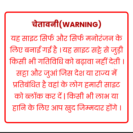
s
t
n
चेतावनी(WARNING)
a
यह साइट सिर्फ और सिर्फ मनोरंजन के
v
i
लिए बनाई गई है । यह साइट सट्टे से जुड़ी
g
किसी भी गतिविधि को बढ़ावा नहीं देती ।
a
सट्टा और जुआं जिस देश या राज्य में
t
प्रतिबंधित है वहां के लोग हमारी साइट
i
को ब्लॉक कर दें | किसी भी लाभ या
o
हानि के लिए आप खुद जिम्मदार होंगे ।
n