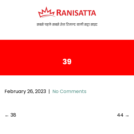
S
k
i
p
सबसे पहले सबसे तेज़ रिजल्ट वाली सट्टा साइट
t
o
c
o
39
n
t
e
n
t
February 26, 2023
|
No Comments
P
←
38
44
→
o