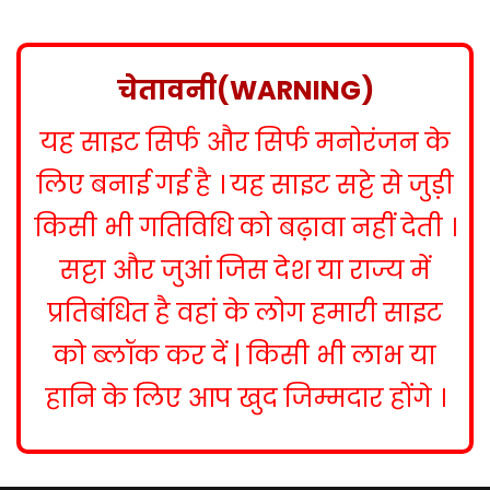
s
t
n
चेतावनी(WARNING)
a
यह साइट सिर्फ और सिर्फ मनोरंजन के
v
i
लिए बनाई गई है । यह साइट सट्टे से जुड़ी
g
किसी भी गतिविधि को बढ़ावा नहीं देती ।
a
सट्टा और जुआं जिस देश या राज्य में
t
प्रतिबंधित है वहां के लोग हमारी साइट
i
को ब्लॉक कर दें | किसी भी लाभ या
o
हानि के लिए आप खुद जिम्मदार होंगे ।
n