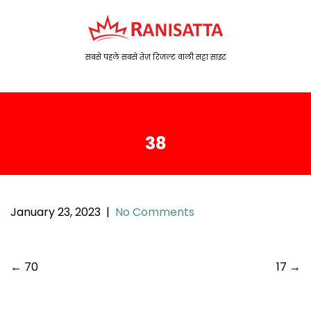
S
k
i
p
सबसे पहले सबसे तेज़ रिजल्ट वाली सट्टा साइट
t
o
c
o
38
n
t
e
n
t
January 23, 2023
|
No Comments
P
←
70
17
→
o