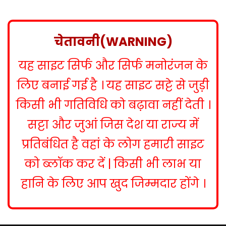
s
t
n
चेतावनी(WARNING)
a
यह साइट सिर्फ और सिर्फ मनोरंजन के
v
i
लिए बनाई गई है । यह साइट सट्टे से जुड़ी
g
किसी भी गतिविधि को बढ़ावा नहीं देती ।
a
सट्टा और जुआं जिस देश या राज्य में
t
प्रतिबंधित है वहां के लोग हमारी साइट
i
को ब्लॉक कर दें | किसी भी लाभ या
o
हानि के लिए आप खुद जिम्मदार होंगे ।
n