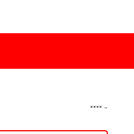
××××
→