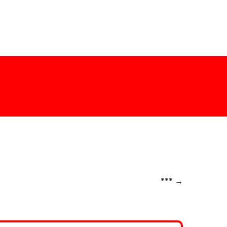
***
→