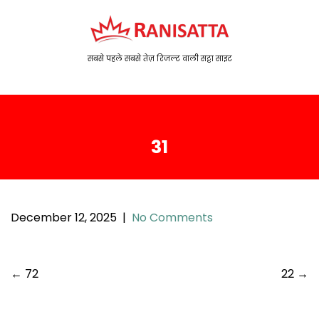
S
k
i
p
सबसे पहले सबसे तेज़ रिजल्ट वाली सट्टा साइट
t
o
c
o
31
n
t
e
n
t
December 12, 2025
|
No Comments
P
←
72
22
→
o