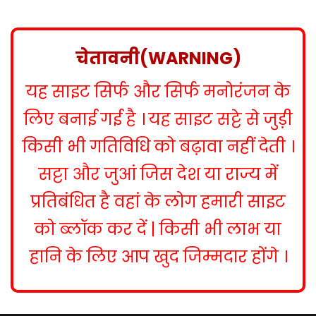
s
t
n
चेतावनी(WARNING)
a
यह साइट सिर्फ और सिर्फ मनोरंजन के
v
i
लिए बनाई गई है । यह साइट सट्टे से जुड़ी
g
किसी भी गतिविधि को बढ़ावा नहीं देती ।
a
सट्टा और जुआं जिस देश या राज्य में
t
प्रतिबंधित है वहां के लोग हमारी साइट
i
को ब्लॉक कर दें | किसी भी लाभ या
o
हानि के लिए आप खुद जिम्मदार होंगे ।
n