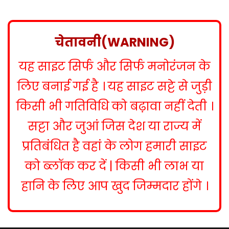
s
t
n
चेतावनी(WARNING)
a
यह साइट सिर्फ और सिर्फ मनोरंजन के
v
i
लिए बनाई गई है । यह साइट सट्टे से जुड़ी
g
किसी भी गतिविधि को बढ़ावा नहीं देती ।
a
सट्टा और जुआं जिस देश या राज्य में
t
प्रतिबंधित है वहां के लोग हमारी साइट
i
को ब्लॉक कर दें | किसी भी लाभ या
o
हानि के लिए आप खुद जिम्मदार होंगे ।
n