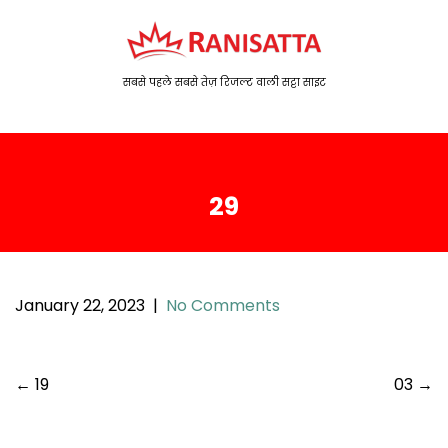
S
k
i
p
सबसे पहले सबसे तेज़ रिजल्ट वाली सट्टा साइट
t
o
c
o
29
n
t
e
n
t
January 22, 2023
|
No Comments
P
←
19
03
→
o