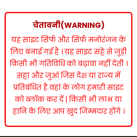
s
t
n
चेतावनी(WARNING)
a
यह साइट सिर्फ और सिर्फ मनोरंजन के
v
i
लिए बनाई गई है । यह साइट सट्टे से जुड़ी
g
किसी भी गतिविधि को बढ़ावा नहीं देती ।
a
सट्टा और जुआं जिस देश या राज्य में
t
प्रतिबंधित है वहां के लोग हमारी साइट
i
को ब्लॉक कर दें | किसी भी लाभ या
o
हानि के लिए आप खुद जिम्मदार होंगे ।
n