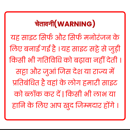
s
t
n
चेतावनी(WARNING)
a
यह साइट सिर्फ और सिर्फ मनोरंजन के
v
i
लिए बनाई गई है । यह साइट सट्टे से जुड़ी
g
किसी भी गतिविधि को बढ़ावा नहीं देती ।
a
सट्टा और जुआं जिस देश या राज्य में
t
प्रतिबंधित है वहां के लोग हमारी साइट
i
को ब्लॉक कर दें | किसी भी लाभ या
o
हानि के लिए आप खुद जिम्मदार होंगे ।
n