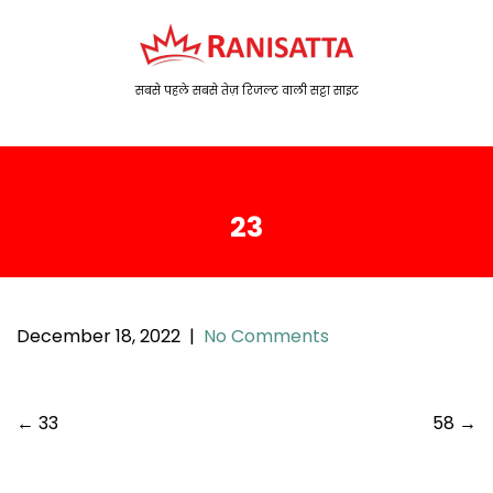
S
k
i
p
सबसे पहले सबसे तेज़ रिजल्ट वाली सट्टा साइट
t
o
c
o
23
n
t
e
n
t
December 18, 2022
|
No Comments
P
←
33
58
→
o