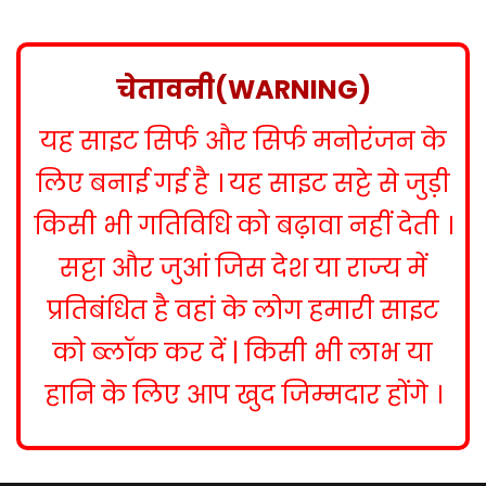
s
t
n
चेतावनी(WARNING)
a
यह साइट सिर्फ और सिर्फ मनोरंजन के
v
i
लिए बनाई गई है । यह साइट सट्टे से जुड़ी
g
किसी भी गतिविधि को बढ़ावा नहीं देती ।
a
सट्टा और जुआं जिस देश या राज्य में
t
प्रतिबंधित है वहां के लोग हमारी साइट
i
को ब्लॉक कर दें | किसी भी लाभ या
o
हानि के लिए आप खुद जिम्मदार होंगे ।
n