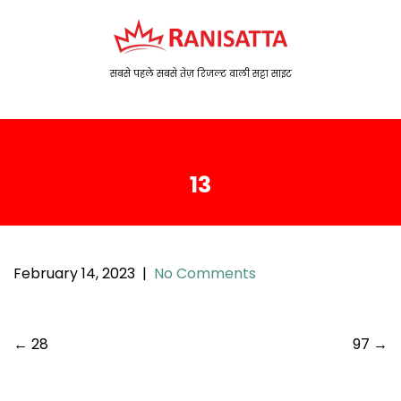
S
k
i
p
सबसे पहले सबसे तेज़ रिजल्ट वाली सट्टा साइट
t
o
c
o
13
n
t
e
n
t
February 14, 2023
|
No Comments
P
←
28
97
→
o