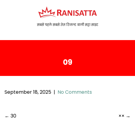
S
k
i
p
सबसे पहले सबसे तेज़ रिजल्ट वाली सट्टा साइट
t
o
c
o
09
n
t
e
n
t
September 18, 2025
|
No Comments
P
←
30
××
→
o