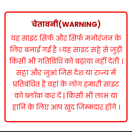
s
t
n
चेतावनी(WARNING)
a
यह साइट सिर्फ और सिर्फ मनोरंजन के
v
i
लिए बनाई गई है । यह साइट सट्टे से जुड़ी
g
किसी भी गतिविधि को बढ़ावा नहीं देती ।
a
सट्टा और जुआं जिस देश या राज्य में
t
प्रतिबंधित है वहां के लोग हमारी साइट
i
को ब्लॉक कर दें | किसी भी लाभ या
o
हानि के लिए आप खुद जिम्मदार होंगे ।
n