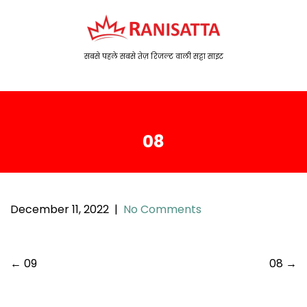
S
k
i
p
सबसे पहले सबसे तेज़ रिजल्ट वाली सट्टा साइट
t
o
c
o
08
n
t
e
n
t
December 11, 2022
|
No Comments
P
←
09
08
→
o