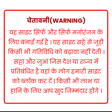
s
t
n
चेतावनी(WARNING)
a
यह साइट सिर्फ और सिर्फ मनोरंजन के
v
i
लिए बनाई गई है । यह साइट सट्टे से जुड़ी
g
किसी भी गतिविधि को बढ़ावा नहीं देती ।
a
सट्टा और जुआं जिस देश या राज्य में
t
प्रतिबंधित है वहां के लोग हमारी साइट
i
को ब्लॉक कर दें | किसी भी लाभ या
o
हानि के लिए आप खुद जिम्मदार होंगे ।
n