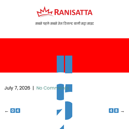
S
k
i
p
सबसे पहले सबसे तेज़ रिजल्ट वाली सट्टा साइट
t
o
c
o
n
t
e
n
t
July 7, 2026
|
No Comments
P
←
→
o