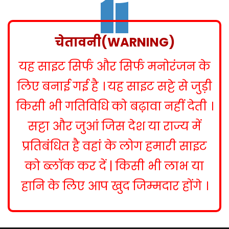
s
t
n
चेतावनी(WARNING)
a
यह साइट सिर्फ और सिर्फ मनोरंजन के
v
i
लिए बनाई गई है । यह साइट सट्टे से जुड़ी
g
किसी भी गतिविधि को बढ़ावा नहीं देती ।
a
सट्टा और जुआं जिस देश या राज्य में
t
प्रतिबंधित है वहां के लोग हमारी साइट
i
को ब्लॉक कर दें | किसी भी लाभ या
o
हानि के लिए आप खुद जिम्मदार होंगे ।
n