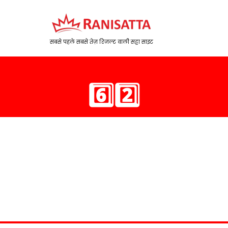
सबसे पहले सबसे तेज़ रिजल्ट वाली सट्टा साइट
6️⃣2️⃣