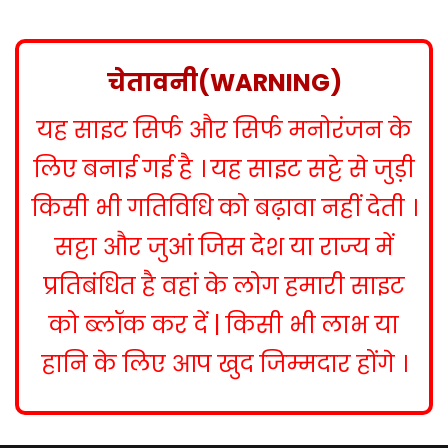
s
t
n
चेतावनी(WARNING)
a
यह साइट सिर्फ और सिर्फ मनोरंजन के
v
i
लिए बनाई गई है । यह साइट सट्टे से जुड़ी
g
किसी भी गतिविधि को बढ़ावा नहीं देती ।
a
सट्टा और जुआं जिस देश या राज्य में
t
प्रतिबंधित है वहां के लोग हमारी साइट
i
को ब्लॉक कर दें | किसी भी लाभ या
o
हानि के लिए आप खुद जिम्मदार होंगे ।
n