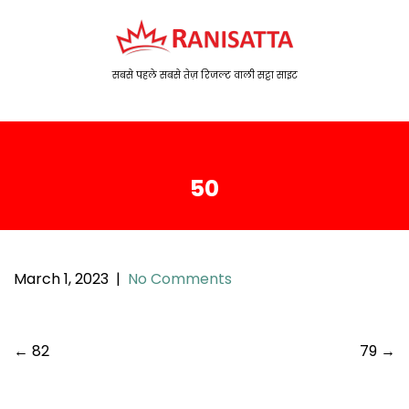
S
k
i
p
सबसे पहले सबसे तेज़ रिजल्ट वाली सट्टा साइट
t
o
c
o
50
n
t
e
n
t
March 1, 2023
|
No Comments
P
←
82
79
→
o