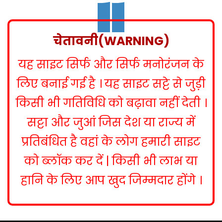
s
t
n
चेतावनी(WARNING)
a
यह साइट सिर्फ और सिर्फ मनोरंजन के
v
i
लिए बनाई गई है । यह साइट सट्टे से जुड़ी
g
किसी भी गतिविधि को बढ़ावा नहीं देती ।
a
सट्टा और जुआं जिस देश या राज्य में
t
प्रतिबंधित है वहां के लोग हमारी साइट
i
को ब्लॉक कर दें | किसी भी लाभ या
o
हानि के लिए आप खुद जिम्मदार होंगे ।
n