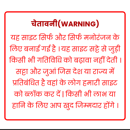
s
t
n
चेतावनी(WARNING)
a
यह साइट सिर्फ और सिर्फ मनोरंजन के
v
i
लिए बनाई गई है । यह साइट सट्टे से जुड़ी
g
किसी भी गतिविधि को बढ़ावा नहीं देती ।
a
सट्टा और जुआं जिस देश या राज्य में
t
प्रतिबंधित है वहां के लोग हमारी साइट
i
को ब्लॉक कर दें | किसी भी लाभ या
o
हानि के लिए आप खुद जिम्मदार होंगे ।
n