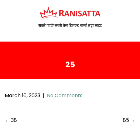
S
k
i
p
सबसे पहले सबसे तेज़ रिजल्ट वाली सट्टा साइट
t
o
c
o
25
n
t
e
n
t
March 16, 2023
|
No Comments
P
←
38
85
→
o