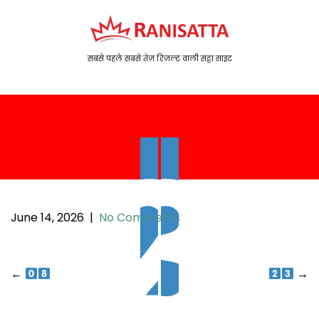
S
k
i
p
सबसे पहले सबसे तेज़ रिजल्ट वाली सट्टा साइट
t
o
c
o
n
t
e
n
t
June 14, 2026
|
No Comments
P
←
→
o