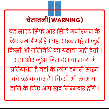
s
t
n
चेतावनी(WARNING)
a
यह साइट सिर्फ और सिर्फ मनोरंजन के
v
i
लिए बनाई गई है । यह साइट सट्टे से जुड़ी
g
किसी भी गतिविधि को बढ़ावा नहीं देती ।
a
सट्टा और जुआं जिस देश या राज्य में
t
प्रतिबंधित है वहां के लोग हमारी साइट
i
को ब्लॉक कर दें | किसी भी लाभ या
o
हानि के लिए आप खुद जिम्मदार होंगे ।
n