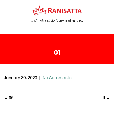
S
k
i
p
सबसे पहले सबसे तेज़ रिजल्ट वाली सट्टा साइट
t
o
c
o
01
n
t
e
n
t
January 30, 2023
|
No Comments
P
←
96
11
→
o