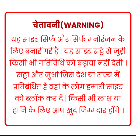
s
t
n
चेतावनी(WARNING)
a
यह साइट सिर्फ और सिर्फ मनोरंजन के
v
i
लिए बनाई गई है । यह साइट सट्टे से जुड़ी
g
किसी भी गतिविधि को बढ़ावा नहीं देती ।
a
सट्टा और जुआं जिस देश या राज्य में
t
प्रतिबंधित है वहां के लोग हमारी साइट
i
को ब्लॉक कर दें | किसी भी लाभ या
o
हानि के लिए आप खुद जिम्मदार होंगे ।
n