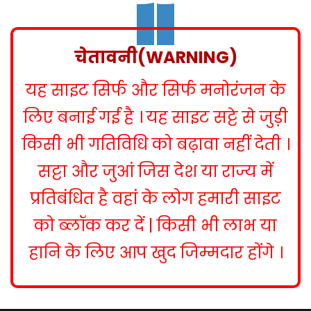
s
t
n
चेतावनी(WARNING)
a
यह साइट सिर्फ और सिर्फ मनोरंजन के
v
i
लिए बनाई गई है । यह साइट सट्टे से जुड़ी
g
किसी भी गतिविधि को बढ़ावा नहीं देती ।
a
सट्टा और जुआं जिस देश या राज्य में
t
प्रतिबंधित है वहां के लोग हमारी साइट
i
को ब्लॉक कर दें | किसी भी लाभ या
o
हानि के लिए आप खुद जिम्मदार होंगे ।
n