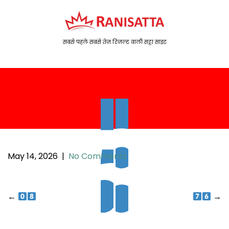
S
k
i
p
सबसे पहले सबसे तेज़ रिजल्ट वाली सट्टा साइट
t
o
c
o
n
t
e
n
t
May 14, 2026
|
No Comments
P
←
→
o